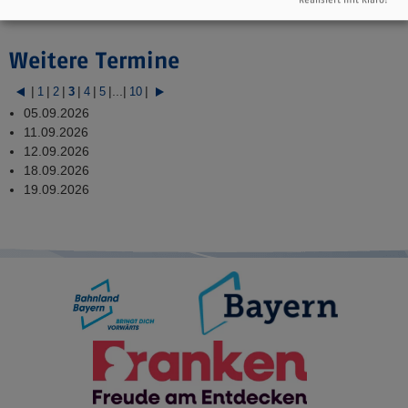
www.miltenberg.info/miltenberg14uhr
Weitere Termine
|
|
|
|
|
|
...
|
|
1
2
3
4
5
10
05.09.2026
11.09.2026
12.09.2026
18.09.2026
19.09.2026