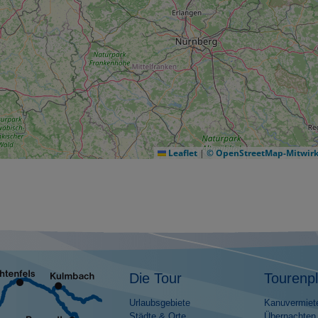
Leaflet
|
© OpenStreetMap-Mitwir
Die Tour
Tourenp
Urlaubsgebiete
Kanuvermiet
Städte & Orte
Übernachten