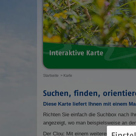
Interaktive Karte
Startseite
> Karte
Suchen, finden, orientier
Diese Karte liefert Ihnen mit einem Ma
Richten Sie einfach die Suchbox nach Ih
angezeigt, wo man beispielsweise an d
Der Clou: Mit einem weiteren Mausklick a
Einste