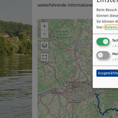
weiterführende Informationen zur Verfüg
Beim Besuch 
können diese
Sie können d
+
hier:
Datensc
−
Tec
Karte
↓
1
Luftbild
Mar
↓
1
Ausgewählte