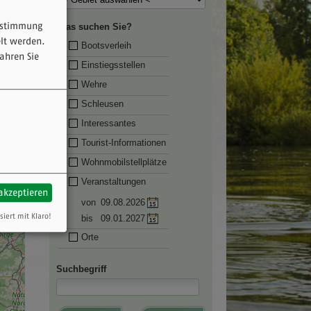
Zustimmung
Was suchen Sie?
elt werden.
Bootsverleih
ahren Sie
Einstiegsstellen
Wehre
Schleusen
Interessantes
Tourist-Informationen
Wohnmobilstellplätze
Veranstaltungen
 akzeptieren
von
09.08.2026
siert mit Klaro!
bis
09.01.2027
Orte
Suchbegriff