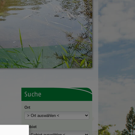
Suche
Ort
Gebiet
ort