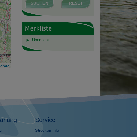
SUCHEN
RESET
Merkliste
Übersicht
kende
lanung
Service
er
Strecken-Info