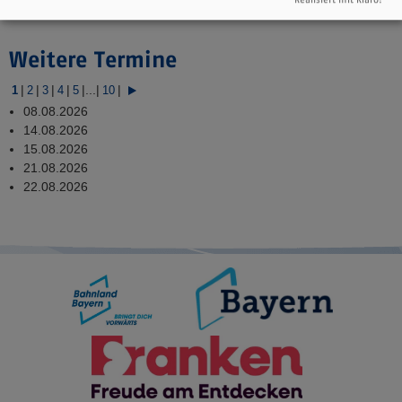
www.miltenberg.info/miltenberg14uhr
Weitere Termine
|
|
|
|
|
...
|
|
1
2
3
4
5
10
08.08.2026
14.08.2026
15.08.2026
21.08.2026
22.08.2026