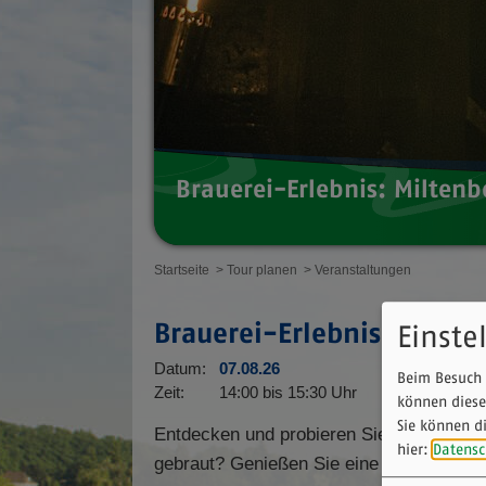
Brauerei-Erlebnis: Miltenb
Startseite
> Tour planen
> Veranstaltungen
Brauerei-Erlebnis: Milten
Einste
Datum:
07.08.26
Beim Besuch 
Zeit:
14:00 bis 15:30 Uhr
können diese
Sie können d
Entdecken und probieren Sie das Geheim
hier:
Datensc
gebraut? Genießen Sie eine spannende T