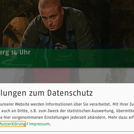
erg 14 Uhr
berg 14 Uhr
llungen zum Datenschutz
unserer Website werden Informationen über Sie verarbeitet. Mit Ihrer 
 auch an Dritte, z.B. zum Zweck der statistischen Auswertung, übermitt
ie hier vorgenommenen Einstellungen jederzeit abändern.
Mehr dazu erf
nis der Faust Bier-Spezialitäten. Wo und wie genau werden
hutzerklärung
/
Impressum
.
our!