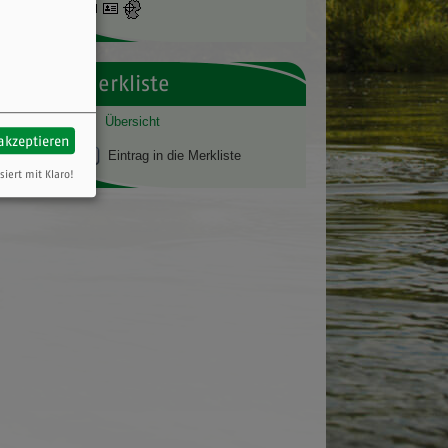
vCard
GPS:
49°41'57.29''N
9°14'57.46''E
Merkliste
Übersicht
 akzeptieren
Eintrag in die Merkliste
siert mit Klaro!