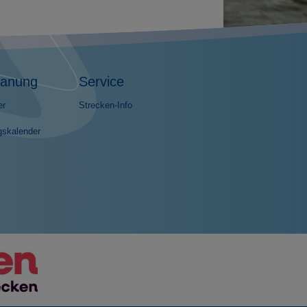
lanung
Service
er
Strecken-Info
gskalender