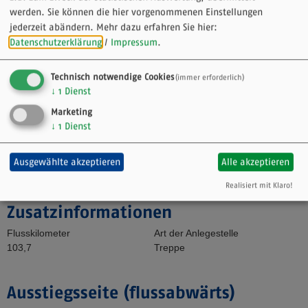
werden. Sie können die hier vorgenommenen Einstellungen
im Monat herzlich zu Wein und Vesper in die Klosterstube des
jederzeit abändern.
Mehr dazu erfahren Sie hier:
Klosters Himmelthal ein.
Datenschutzerklärung
/
Impressum
.
Der Markt Elsenfeld mit seinen Ortsteilen bietet preisgünstige und
gutbürgerliche Gaststätten sowie Pensionen und Privatunterkünfte
Technisch notwendige Cookies
(immer erforderlich)
für Übernachtungsmöglichkeiten an.
↓
1
Dienst
Marketing
Lage
↓
1
Dienst
Die Anlegestelle befindet sich am Ende des Knabenweges, der von
der Ortsdurchfahrt in Richtung Main abzweigt. Es besteht auch die
Ausgewählte akzeptieren
Alle akzeptieren
Möglichkeit, die Anlegestelle mit einem Anhänger anzufahren.
Realisiert mit Klaro!
Zusatzinformationen
Flusskilometer
Art der Anlegestelle
103,7
Treppe
Ausstiegsseite (flussabwärts)