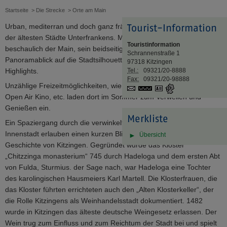
Startseite
> Die Strecke
> Orte am Main
Tourist-Information
Urban, mediterran und doch ganz fränkisch, das ist Kitzingen, eine
der ältesten Städte Unterfrankens. Mitten durch die Stadt fließt
Touristinformation
beschaulich der Main, sein beidseitig unverbautes Ufer und der
Schrannenstraße 1
Panoramablick auf die Stadtsilhouette sind besondere Stadt-
97318
Kitzingen
Tel.:
09321/20-8888
Highlights.
Fax:
09321/20-98888
Unzählige Freizeitmöglichkeiten, wie Konzerte, Sportangebote,
www.visit-
vCard
GPS:
kitzingen.de
Open Air Kino, etc. laden dort im Sommer zum Verweilen und
49°44'22.82''N
10°9'49.41''E
Genießen ein.
Merkliste
Ein Spaziergang durch die verwinkelten Gässchen der historischen
Innenstadt erlauben einen kurzen Blick auf die vielfältige
Übersicht
Geschichte von Kitzingen. Gegründet wurde das Kloster
„Chitzzinga monasterium“ 745 durch Hadeloga und dem ersten Abt
von Fulda, Sturmius. der Sage nach, war Hadeloga eine Tochter
des karolingischen Hausmeiers Karl Martell. Die Klosterfrauen, die
das Kloster führten errichteten auch den „Alten Klosterkeller“, der
die Rolle Kitzingens als Weinhandelsstadt dokumentiert. 1482
wurde in Kitzingen das älteste deutsche Weingesetz erlassen. Der
Wein trug zum Einfluss und zum Reichtum der Stadt bei und spielt