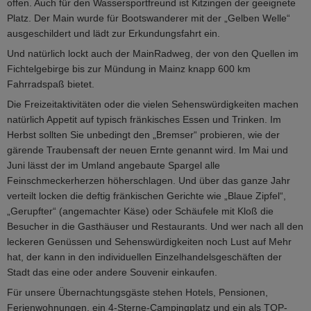
offen. Auch für den Wassersportfreund ist Kitzingen der geeignete
Platz. Der Main wurde für Bootswanderer mit der „Gelben Welle“
ausgeschildert und lädt zur Erkundungsfahrt ein.
Und natürlich lockt auch der MainRadweg, der von den Quellen im
Fichtelgebirge bis zur Mündung in Mainz knapp 600 km
Fahrradspaß bietet.
Die Freizeitaktivitäten oder die vielen Sehenswürdigkeiten machen
natürlich Appetit auf typisch fränkisches Essen und Trinken. Im
Herbst sollten Sie unbedingt den „Bremser“ probieren, wie der
gärende Traubensaft der neuen Ernte genannt wird. Im Mai und
Juni lässt der im Umland angebaute Spargel alle
Feinschmeckerherzen höherschlagen. Und über das ganze Jahr
verteilt locken die deftig fränkischen Gerichte wie „Blaue Zipfel“,
„Gerupfter“ (angemachter Käse) oder Schäufele mit Kloß die
Besucher in die Gasthäuser und Restaurants. Und wer nach all den
leckeren Genüssen und Sehenswürdigkeiten noch Lust auf Mehr
hat, der kann in den individuellen Einzelhandelsgeschäften der
Stadt das eine oder andere Souvenir einkaufen.
Für unsere Übernachtungsgäste stehen Hotels, Pensionen,
Ferienwohnungen, ein 4-Sterne-Campingplatz und ein als TOP-