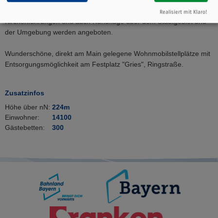
und Erlebnisbad mit 127 m langer Wasserrutsche. Im
Winterhalbjahr: überdachtes Eissportstadion. Stadtführungen,
Realisiert mit Klaro!
Kirchenführungen und auch Rundflüge über dem Stadtgebiet und
der Umgebung werden angeboten.
Wunderschöne, direkt am Main gelegene Wohnmobilstellplätze mit
Entsorgungsmöglichkeit am Festplatz "Gries", Ringstraße.
Zusatzinfos
Höhe über nN:
224m
Einwohner:
14100
Gästebetten:
300