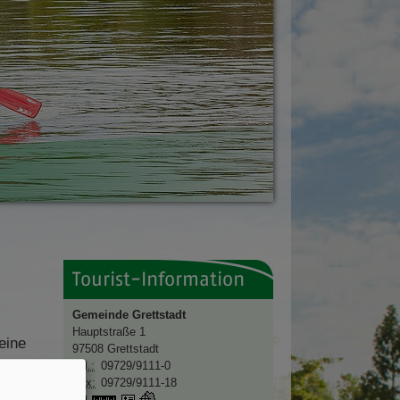
Tourist-Information
Gemeinde Grettstadt
Hauptstraße 1
eine
97508
Grettstadt
 bis
Tel.:
09729/9111-0
Fax:
09729/9111-18
www.grettstadt.de
vCard
GPS: