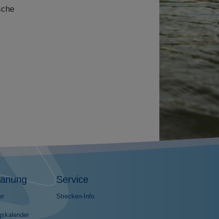
sche
lanung
Service
er
Strecken-Info
gskalender