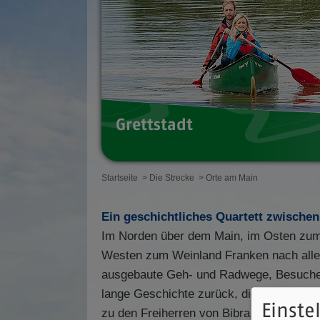
Grettstadt
Startseite
> Die Strecke
> Orte am Main
Ein geschichtliches Quartett zwische
Im Norden über dem Main, im Osten zum
Westen zum Weinland Franken nach allen 
ausgebaute Geh- und Radwege, Besucher 
lange Geschichte zurück, die auf das Kl
Einste
zu den Freiherren von Bibra zurückreicht