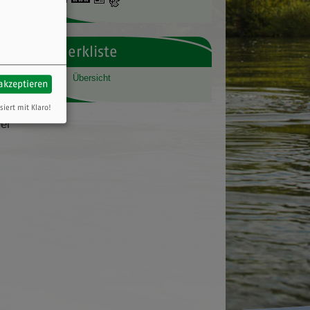
 der
gemuenden.de
50°3'23.63''N
9°41'22.32''E
Merkliste
er
Übersicht
 akzeptieren
ie
tes
siert mit Klaro!
ei