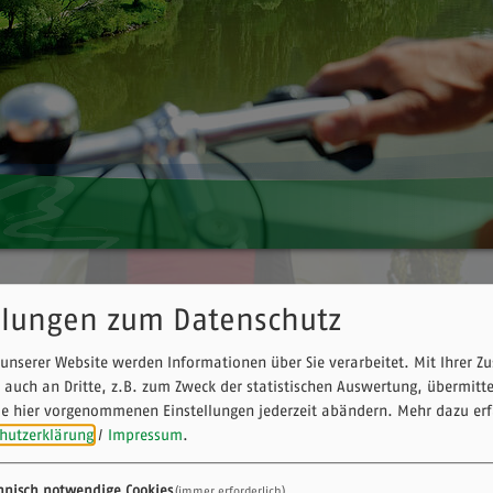
llungen zum Datenschutz
nn und im Stadtteil Wernfeld die Wern in den Main, gaben 
tischen Täler der Nebenflüsse, der Wald des Spessarts und
unserer Website werden Informationen über Sie verarbeitet. Mit Ihrer 
 auch an Dritte, z.B. zum Zweck der statistischen Auswertung, übermitt
aden in ihrer Vielfalt je nach Wunsch zu Ruhe und Entspan
ie hier vorgenommenen Einstellungen jederzeit abändern.
Mehr dazu erf
hutzerklärung
/
Impressum
.
 hervorragendes Radwegenetz zur Verfügung: sei es der
hnisch notwendige Cookies
(immer erforderlich)